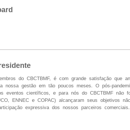
oard
residente
embros do CBCTBMF, é com grande satisfação que anu
ela nossa gestão em tão poucos meses. O pós-pandemi
 os eventos científicos, e para nós do CBCTBMF não fo
O, ENNEC e COPAC) alcançaram seus objetivos não 
articipação expressiva dos nossos parceiros comerciais.