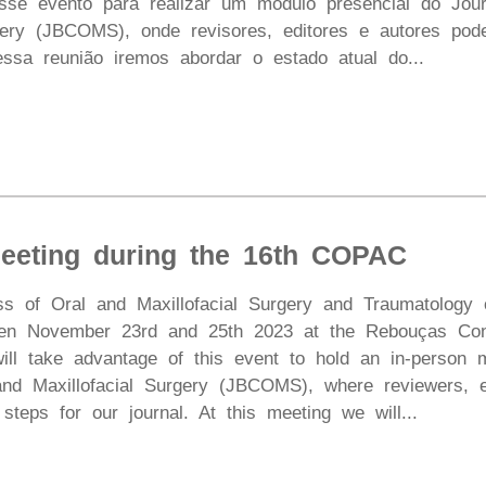
sse evento para realizar um módulo presencial do Journ
rgery (JBCOMS), onde revisores, editores e autores pod
essa reunião iremos abordar o estado atual do...
eting during the 16th COPAC
s of Oral and Maxillofacial Surgery and Traumatology 
en November 23rd and 25th 2023 at the Rebouças Conve
ll take advantage of this event to hold an in-person m
and Maxillofacial Surgery (JBCOMS), where reviewers, e
steps for our journal. At this meeting we will...