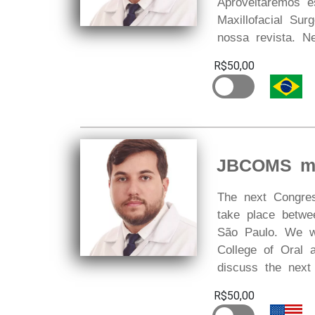
Aproveitaremos e
Maxillofacial Su
nossa revista. N
R$50,00
JBCOMS me
The next Congres
take place betwe
São Paulo. We wi
College of Oral 
discuss the next 
R$50,00