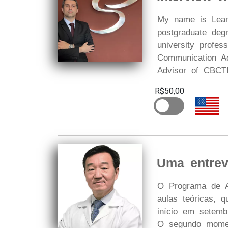
My name is Leand
postgraduate deg
university profe
Communication Ad
Advisor of CBCTB
R$50,00
Uma entrev
O Programa de A
aulas teóricas,
início em setemb
O segundo moment