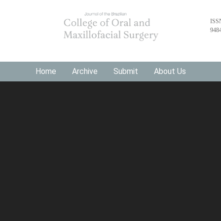
ISS
948
Home
Archive
Submit
About Us