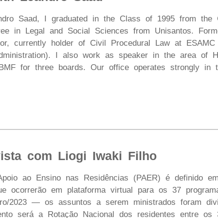
ro Saad, I graduated in the Class of 1995 from the C
ree in Legal and Social Sciences from Unisantos. Form
ssor, currently holder of Civil Procedural Law at ESAM
ministration). I also work as speaker in the area of 
MF for three boards. Our office operates strongly in th
ista com Liogi Iwaki Filho
poio ao Ensino nas Residências (PAER) é definido em
 que ocorrerão em plataforma virtual para os 37 prog
ro/2023 — os assuntos a serem ministrados foram divi
o será a Rotação Nacional dos residentes entre os 37