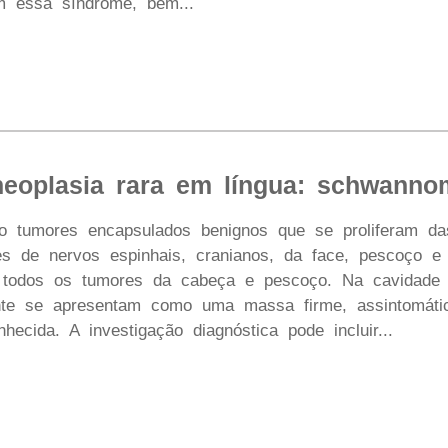
m essa síndrome, bem...
neoplasia rara em língua: schwanno
 tumores encapsulados benignos que se proliferam d
s de nervos espinhais, cranianos, da face, pescoço e
todos os tumores da cabeça e pescoço. Na cavidade b
te se apresentam como uma massa firme, assintomática
nhecida. A investigação diagnóstica pode incluir...