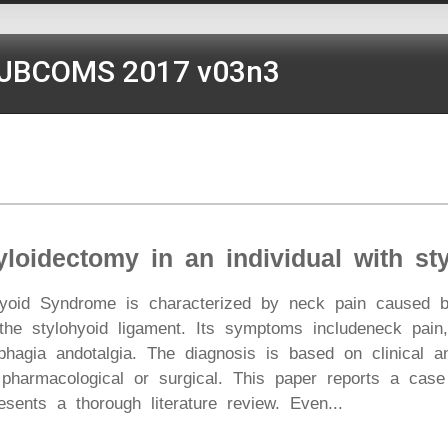
JBCOMS 2017 v03n3
tyloidectomy in an individual with s
ohyoid Syndrome is characterized by neck pain caused by
 the stylohyoid ligament. Its symptoms includeneck pain
phagia andotalgia. The diagnosis is based on clinical a
pharmacological or surgical. This paper reports a case 
ents a thorough literature review. Even...