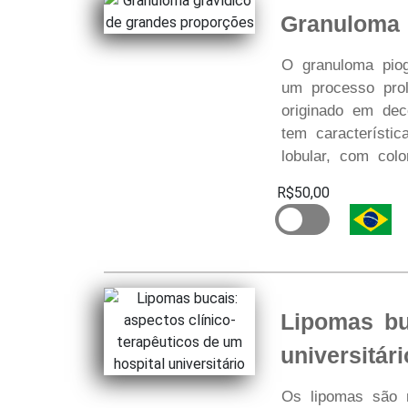
Granuloma 
O granuloma piog
um processo proli
originado em deco
tem característic
lobular, com col
R$50,00
Lipomas bu
universitári
Os lipomas são 