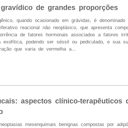
gravídico de grandes proporções
ênico, quando ocasionado em grávidas, é denominado g
ferativo reacional não neoplásico, que apresenta compo
rrência de fatores hormonais associados a fatores irri
a exofítica, podendo ser séssil ou pediculado, e sua s
oração que varia de vermelha a...
cais: aspectos clínico-terapêuticos 
o
neoplasias mesenquimais benignas compostas por adipó