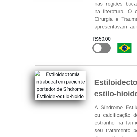
nas regiões bucal
na literatura. O 
Cirurgia e Traum
apresentavam aum
R$50,00
Estiloidect
estilo-hioid
A Síndrome Estilo
ou calcificação d
estranho na farin
seu tratamento p