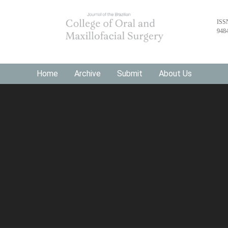
ISS
948
Home
Archive
Submit
About Us