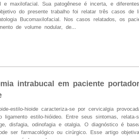
 e maxilofacial. Sua patogênese é incerta, e diferente
objetivo do presente trabalho foi relatar três casos de
atologia Bucomaxilofacial. Nos casos relatados, os pa
ento de volume nodular, de...
omia intrabucal em paciente portado
e
ide-estilo-hioide caracteriza-se por cervicalgia provoc
o ligamento estilo-hióideo. Entre seus sintomas, relata
ge, disfagia, odinofagia e otalgia. O diagnóstico é bas
ode ser farmacológico ou cirúrgico. Esse artigo objetiv