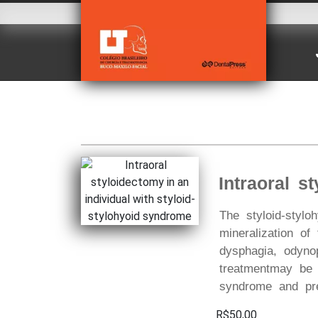
Intraoral s
The styloid-styl
mineralization of
dysphagia, odyno
treatmentmay be 
syndrome and pres
R$50,00